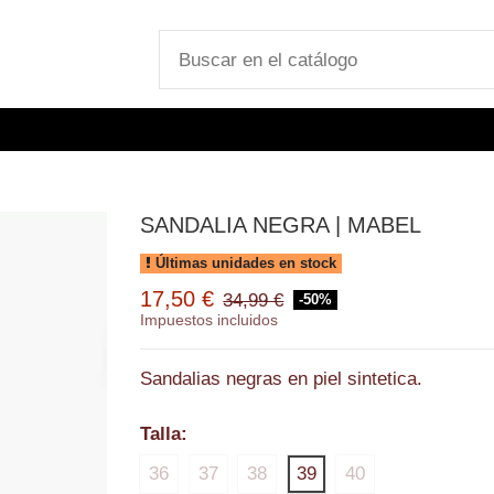
SANDALIA NEGRA | MABEL
Últimas unidades en stock
17,50 €
34,99 €
-50%
Impuestos incluidos
Sandalias negras en piel sintetica.
Talla:
36
37
38
39
40