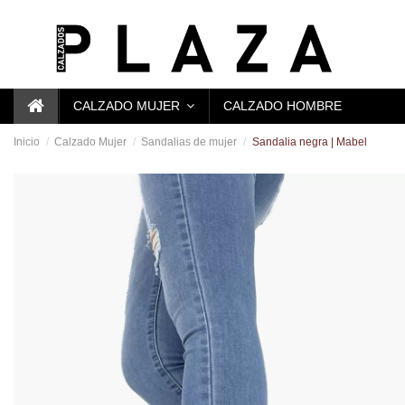
CALZADO MUJER
CALZADO HOMBRE
Inicio
Calzado Mujer
Sandalias de mujer
Sandalia negra | Mabel