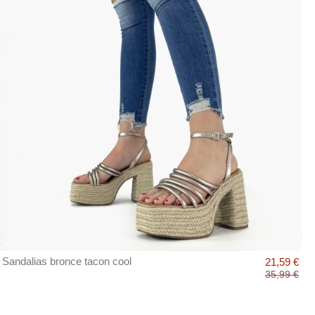
Sandalias bronce tacon cool
21,59 €
35,99 €