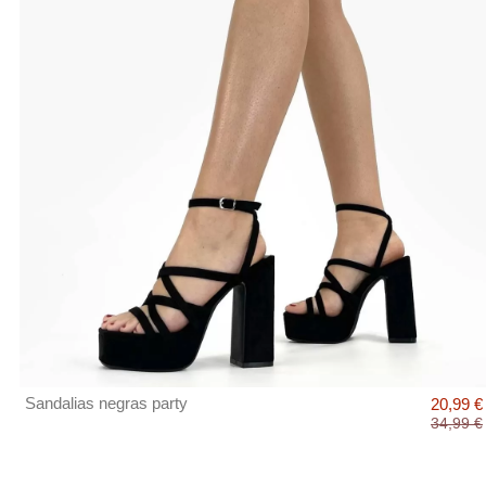
Sandalias negras party
20,99 €
34,99 €