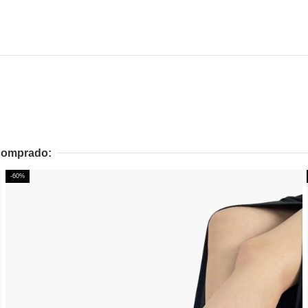
 comprado:
-60%